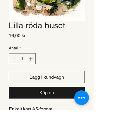
Lilla röda huset
Pris
16,00 kr
Antal
*
Lägg i kundvagn
Köp nu
Enkelt kort A5-format