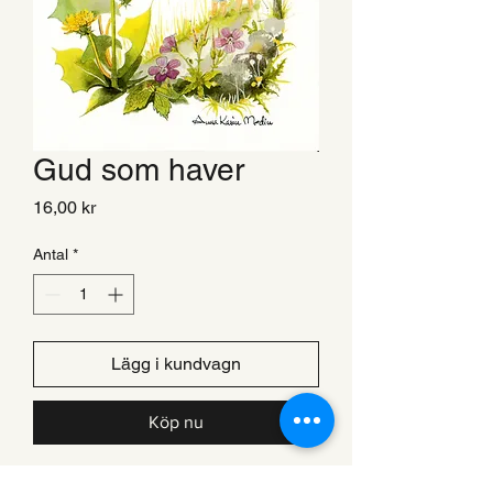
Gud som haver
Pris
16,00 kr
Antal
*
Lägg i kundvagn
Köp nu
Enkelt kort, A5-format