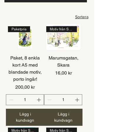
Sortera
Paketpris
Motiv från Skara
Paket, 8 enkla
Marumsgatan,
kort A5 med
Skara
blandade motiv,
Pris
16,00 kr
porto ingår!
Pris
200,00 kr
Lägg i
Lägg i
kundvagn
kundvagn
Motiv från Skara
Motiv från Skara