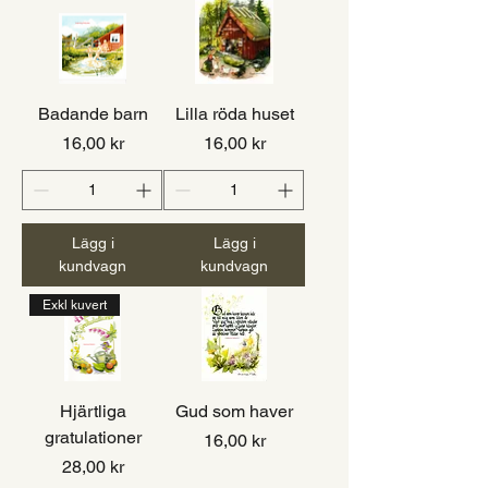
Badande barn
Lilla röda huset
Pris
Pris
16,00 kr
16,00 kr
Lägg i
Lägg i
kundvagn
kundvagn
Exkl kuvert
Hjärtliga
Gud som haver
gratulationer
Pris
16,00 kr
Pris
28,00 kr