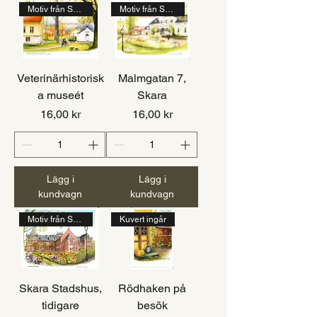
Motiv från Skara
Motiv från Skara
Veterinärhistorisk
Malmgatan 7,
a museét
Skara
Pris
Pris
16,00 kr
16,00 kr
Lägg i
Lägg i
kundvagn
kundvagn
Motiv från Skara
Kuvert ingår
Skara Stadshus,
Rödhaken på
tidigare
besök