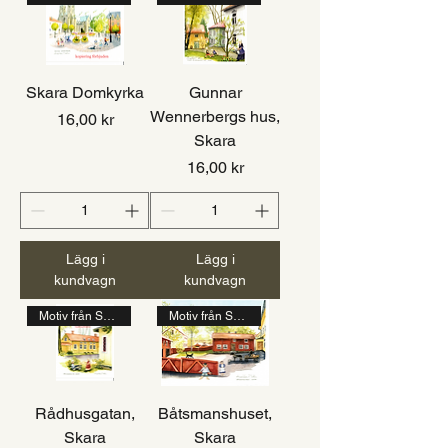
Skara Domkyrka
Gunnar
Wennerbergs hus,
Pris
16,00 kr
Skara
Pris
16,00 kr
Lägg i
Lägg i
kundvagn
kundvagn
Motiv från Skara
Motiv från Skara
Rådhusgatan,
Båtsmanshuset,
Skara
Skara