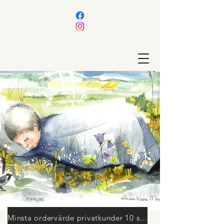
Minsta ordervärde privatkunder 10 st personligt utvalda kort ELLER färdigt paket. Läs mera här!!