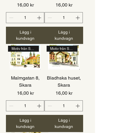
Pris
Pris
16,00 kr
16,00 kr
Lägg i
Lägg i
kundvagn
kundvagn
Motiv från Skara
Motiv från Skara
Malmgatan 8,
Bladhska huset,
Skara
Skara
Pris
Pris
16,00 kr
16,00 kr
Lägg i
Lägg i
kundvagn
kundvagn