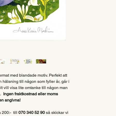
format med blandade motiv. Perfekt att
älsning till någon som fyller år, går i
t vill visa lite omtanke till någon man
t.
Ingen fraktkostnad eller moms
en angivna!
200:- till
070 340 52 90
så skickar vi